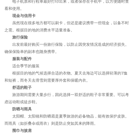
电子机票和行程单最好打印出来，或者保存在手机中，以方便随时查
看和使用。
现金与信用卡
虽然现在很多地方都可以刷卡，但还是建议携带一些现金，以备不时
之需。根据目的地的消费水平适量准备。
旅行保险
出发前最好购买一份旅行保险，以防止因突发情况造成的经济损失。
确保保险单的副本也随身携带。
服装与配件
适合季节的服装
根据目的地的气候选择合适的衣物。夏天去海边可以选择轻薄的T恤
和短裤，而冬天去滑雪则需要厚外套和保暖内衣。
舒适的鞋子
旅游期间需要大量步行，因此选择一双舒适的鞋子非常重要。可以考
虑运动鞋或徒步鞋。
防晒与雨具
太阳帽、太阳镜和防晒霜是夏季旅游的必备物品，能有效保护皮肤。
而雨具（如折叠伞或雨衣）则是防止突如其来的降雨。
围巾与披肩