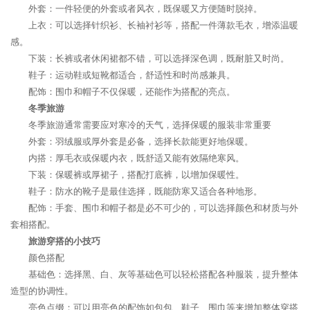
外套：一件轻便的外套或者风衣，既保暖又方便随时脱掉。
上衣：可以选择针织衫、长袖衬衫等，搭配一件薄款毛衣，增添温暖
感。
下装：长裤或者休闲裙都不错，可以选择深色调，既耐脏又时尚。
鞋子：运动鞋或短靴都适合，舒适性和时尚感兼具。
配饰：围巾和帽子不仅保暖，还能作为搭配的亮点。
冬季旅游
冬季旅游通常需要应对寒冷的天气，选择保暖的服装非常重要
外套：羽绒服或厚外套是必备，选择长款能更好地保暖。
内搭：厚毛衣或保暖内衣，既舒适又能有效隔绝寒风。
下装：保暖裤或厚裙子，搭配打底裤，以增加保暖性。
鞋子：防水的靴子是最佳选择，既能防寒又适合各种地形。
配饰：手套、围巾和帽子都是必不可少的，可以选择颜色和材质与外
套相搭配。
旅游穿搭的小技巧
颜色搭配
基础色：选择黑、白、灰等基础色可以轻松搭配各种服装，提升整体
造型的协调性。
亮色点缀：可以用亮色的配饰如包包、鞋子、围巾等来增加整体穿搭