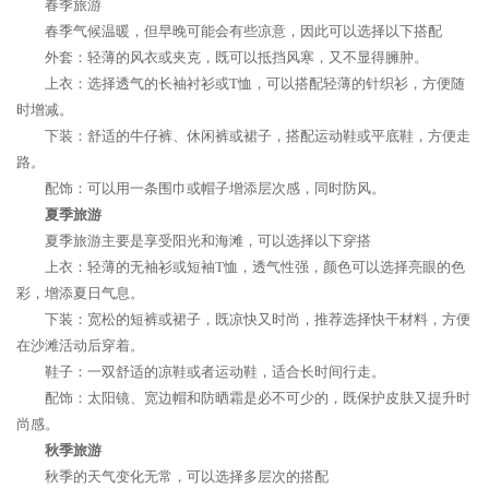
春季旅游
春季气候温暖，但早晚可能会有些凉意，因此可以选择以下搭配
外套：轻薄的风衣或夹克，既可以抵挡风寒，又不显得臃肿。
上衣：选择透气的长袖衬衫或T恤，可以搭配轻薄的针织衫，方便随
时增减。
下装：舒适的牛仔裤、休闲裤或裙子，搭配运动鞋或平底鞋，方便走
路。
配饰：可以用一条围巾或帽子增添层次感，同时防风。
夏季旅游
夏季旅游主要是享受阳光和海滩，可以选择以下穿搭
上衣：轻薄的无袖衫或短袖T恤，透气性强，颜色可以选择亮眼的色
彩，增添夏日气息。
下装：宽松的短裤或裙子，既凉快又时尚，推荐选择快干材料，方便
在沙滩活动后穿着。
鞋子：一双舒适的凉鞋或者运动鞋，适合长时间行走。
配饰：太阳镜、宽边帽和防晒霜是必不可少的，既保护皮肤又提升时
尚感。
秋季旅游
秋季的天气变化无常，可以选择多层次的搭配