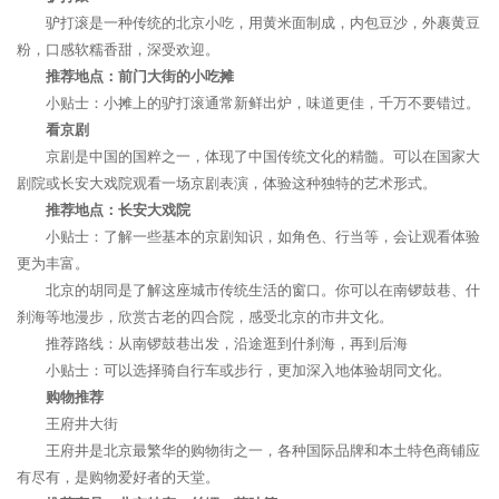
驴打滚是一种传统的北京小吃，用黄米面制成，内包豆沙，外裹黄豆
粉，口感软糯香甜，深受欢迎。
推荐地点：前门大街的小吃摊
小贴士：小摊上的驴打滚通常新鲜出炉，味道更佳，千万不要错过。
看京剧
京剧是中国的国粹之一，体现了中国传统文化的精髓。可以在国家大
剧院或长安大戏院观看一场京剧表演，体验这种独特的艺术形式。
推荐地点：长安大戏院
小贴士：了解一些基本的京剧知识，如角色、行当等，会让观看体验
更为丰富。
北京的胡同是了解这座城市传统生活的窗口。你可以在南锣鼓巷、什
刹海等地漫步，欣赏古老的四合院，感受北京的市井文化。
推荐路线：从南锣鼓巷出发，沿途逛到什刹海，再到后海
小贴士：可以选择骑自行车或步行，更加深入地体验胡同文化。
购物推荐
王府井大街
王府井是北京最繁华的购物街之一，各种国际品牌和本土特色商铺应
有尽有，是购物爱好者的天堂。